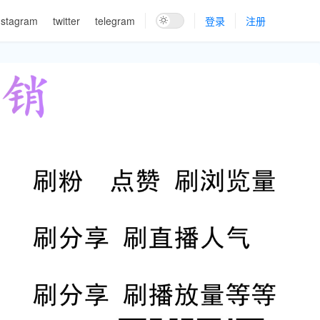
nstagram
twitter
telegram
登录
注册