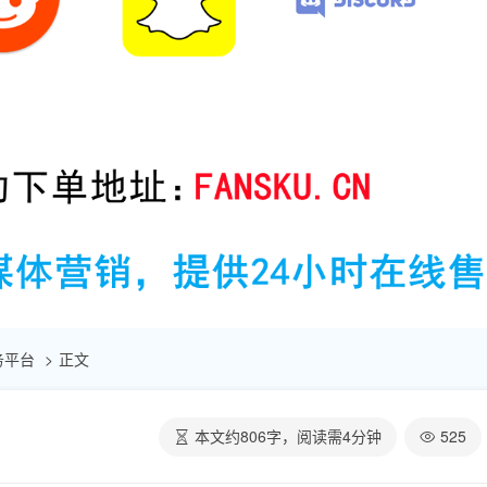
服务平台
正文
本文约
806
字，阅读需
4
分钟
525