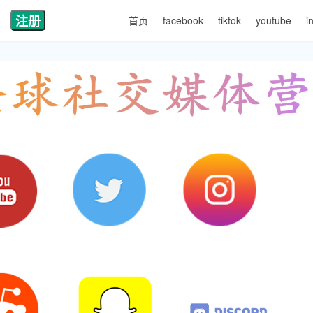
注册
首页
facebook
tiktok
youtube
i