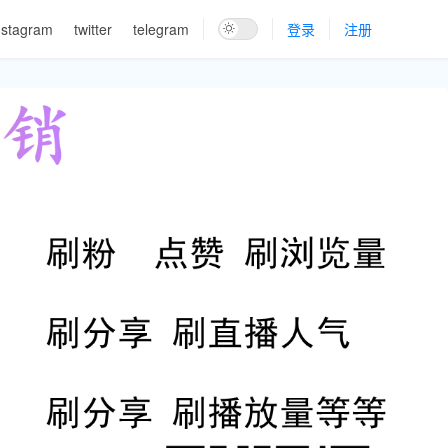
nstagram
twitter
telegram
登录
注册