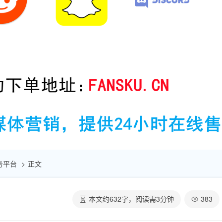
助服务平台
正文
本文约
632
字，阅读需
3
分钟
383