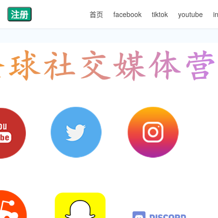
注册
首页
facebook
tiktok
youtube
i