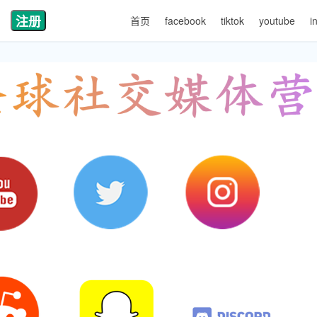
注册
首页
facebook
tiktok
youtube
i