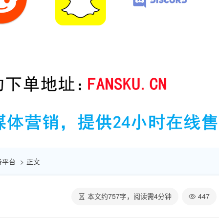
服务平台
正文
本文约
757
字，阅读需
4
分钟
447