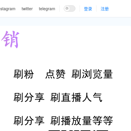
nstagram
twitter
telegram
登录
注册