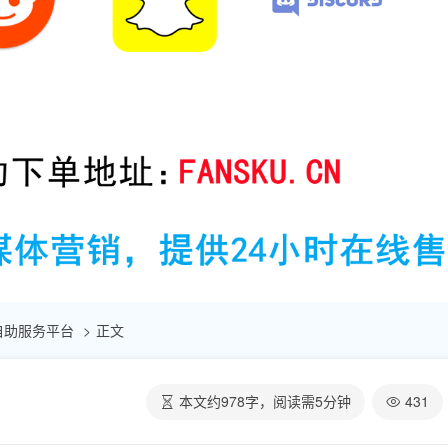
点赞自助服务平台
正文
本文约
978
字，阅读需
5
分钟
431