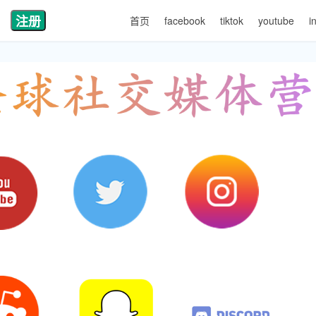
注册
首页
facebook
tiktok
youtube
i