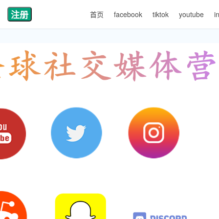
注册
首页
facebook
tiktok
youtube
i