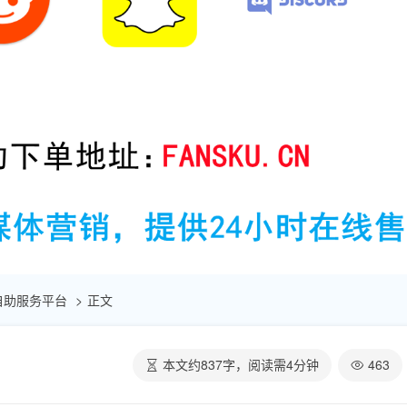
点赞自助服务平台
正文
本文约
837
字，阅读需
4
分钟
463