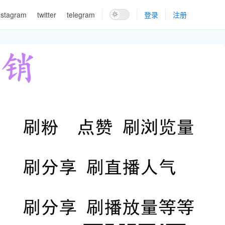
nstagram
twitter
telegram
登录
注册