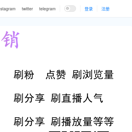
nstagram
twitter
telegram
登录
注册