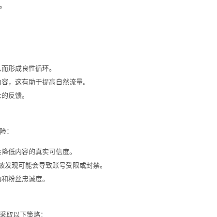
。
从而形成良性循环。
内容，这有助于提高自然流量。
众的反馈。
险：
会降低内容的真实可信度。
一旦被发现可能会导致账号受限或封禁。
动和粉丝忠诚度。
采取以下策略：