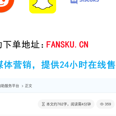
点赞自助服务平台
正文
本文约
762
字，阅读需
4
分钟
359