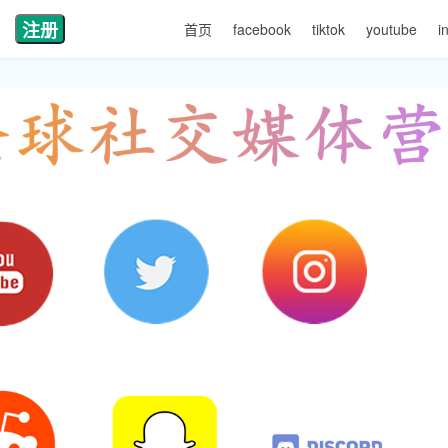
注册
首页
facebook
tiktok
youtube
i