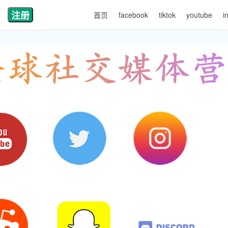
注册
首页
facebook
tiktok
youtube
i