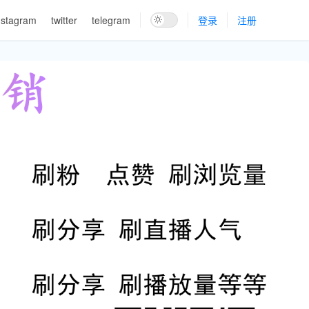
nstagram
twitter
telegram
登录
注册