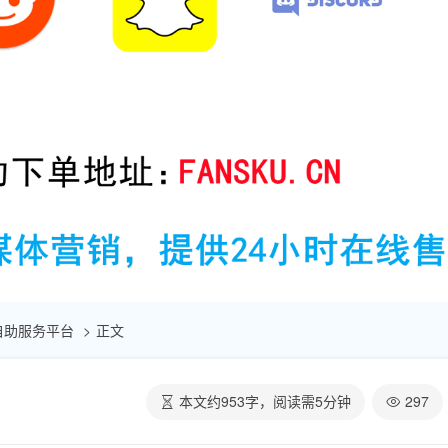
点赞自助服务平台
正文
本文约
953
字，阅读需
5
分钟
297