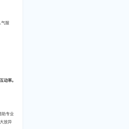
播人气服
互动率。
借助专业
大放异