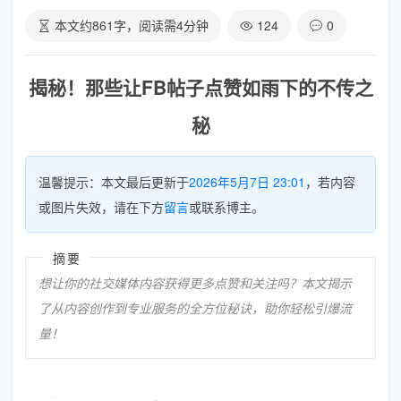
本文约
861
字，阅读需
4
分钟
124
0
揭秘！那些让FB帖子点赞如雨下的不传之
秘
温馨提示：本文最后更新于
2026年5月7日 23:01
，若内容
或图片失效，请在下方
留言
或联系博主。
摘要
想让你的社交媒体内容获得更多点赞和关注吗？本文揭示
了从内容创作到专业服务的全方位秘诀，助你轻松引爆流
量！