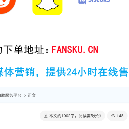
点赞自助服务平台
正文
本文约
1002
字，阅读需
5
分钟
148