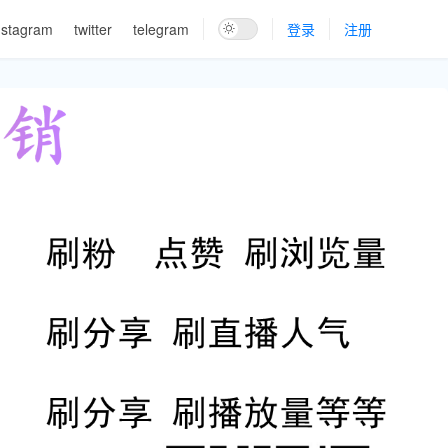
nstagram
twitter
telegram
登录
注册