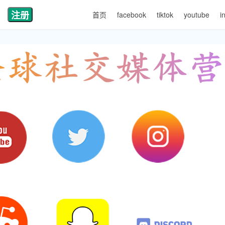
注册
首页
facebook
tiktok
youtube
i