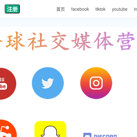
注册
首页
facebook
tiktok
youtube
i