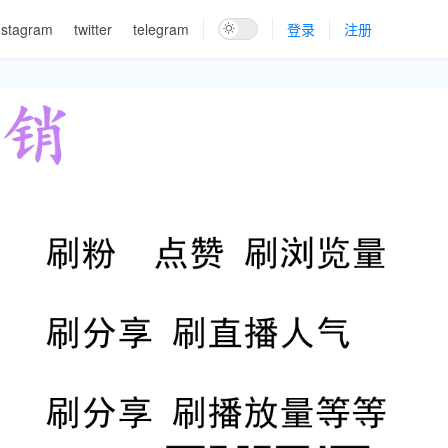
nstagram
twitter
telegram
登录
注册