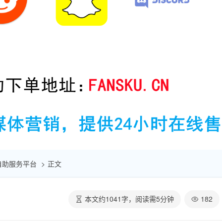
点赞自助服务平台
正文
本文约
1041
字，阅读需
5
分钟
182