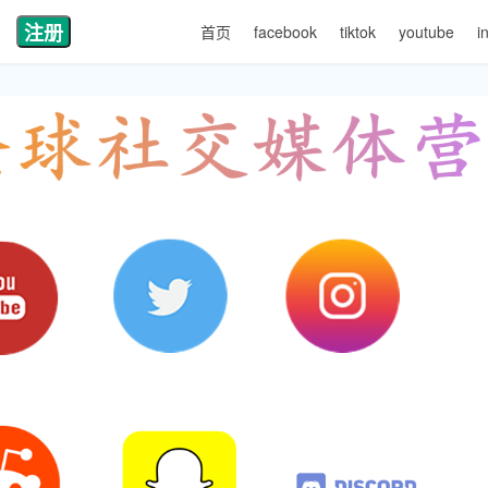
注册
首页
facebook
tiktok
youtube
i