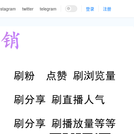
nstagram
twitter
telegram
登录
注册