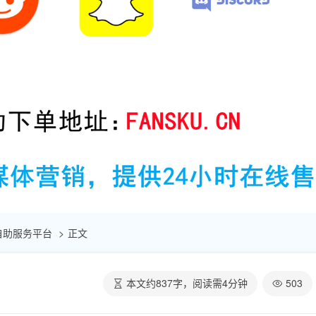
点赞自助服务平台
正文
本文约
837
字，阅读需
4
分钟
503