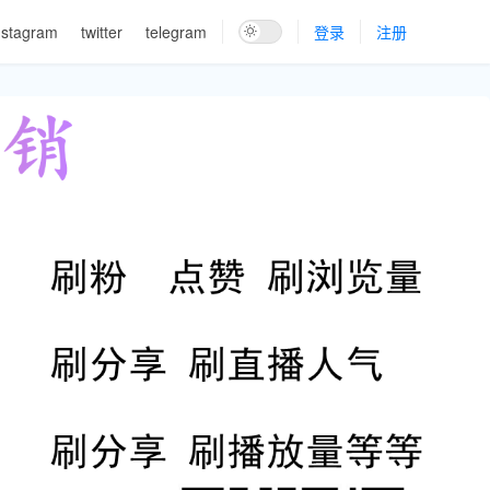
nstagram
twitter
telegram
登录
注册