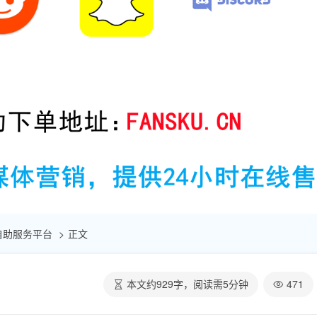
点赞自助服务平台
正文
本文约
929
字，阅读需
5
分钟
471