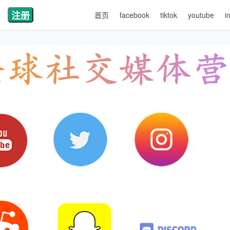
注册
首页
facebook
tiktok
youtube
i