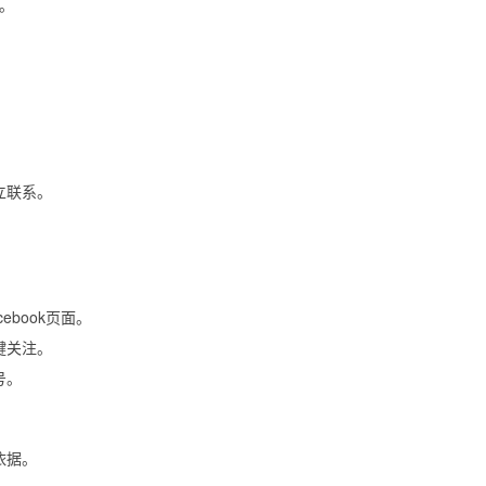
。
立联系。
cebook页面。
键关注。
号。
依据。