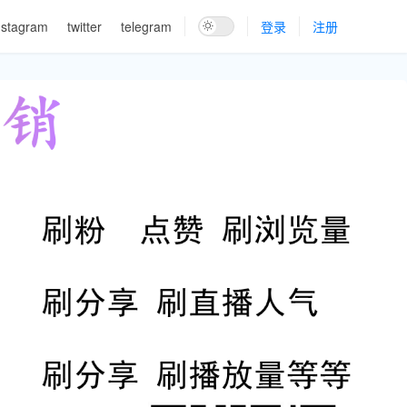
nstagram
twitter
telegram
登录
注册