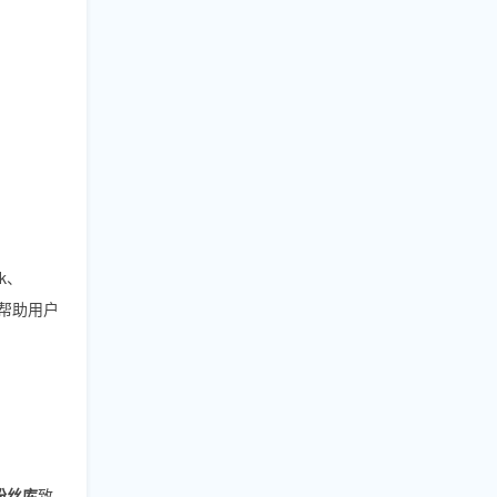
k、
，帮助用户
粉丝库
致