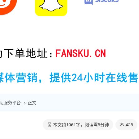
点赞自助服务平台
正文
本文约
1061
字，阅读需
5
分钟
425