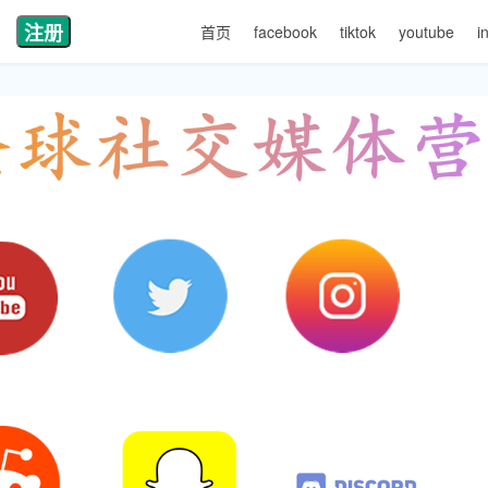
注册
首页
facebook
tiktok
youtube
i