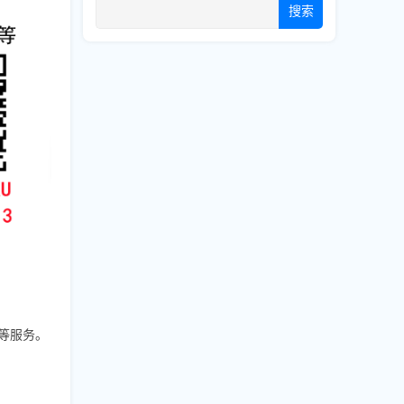
搜索
、
升等服务。