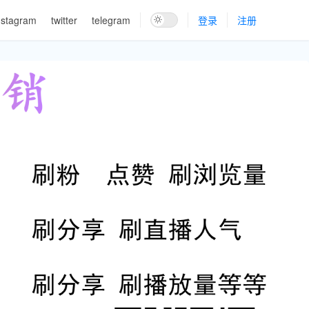
nstagram
twitter
telegram
登录
注册