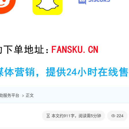
点赞自助服务平台
正文
本文约
911
字，阅读需
5
分钟
224