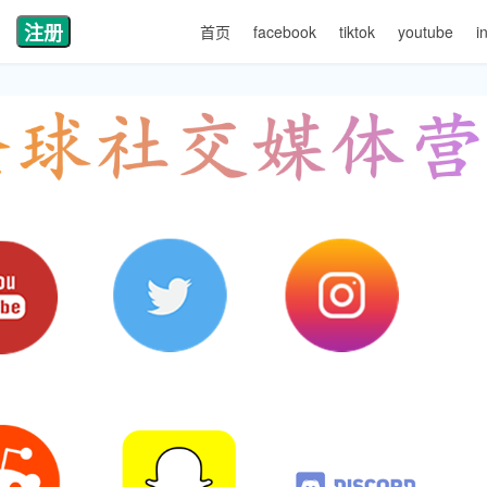
注册
首页
facebook
tiktok
youtube
i