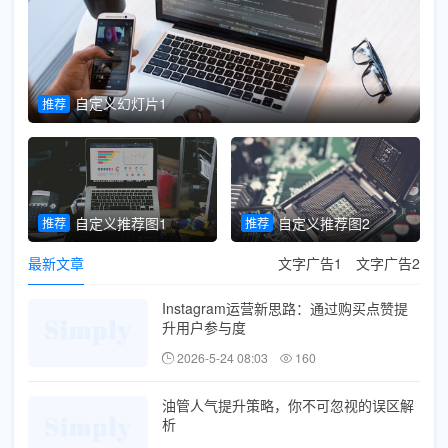
自定义幻灯片1
推荐
推
自定义推荐图1
自定义推荐图2
推荐
推荐
最新文章
文字广告1
文字广告2
Instagram运营新思路：通过购买点赞提
升用户参与度
2026-5-24 08:03
160
油管人气提升策略，你不可忽视的误区解
析