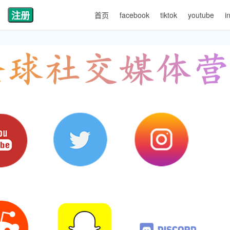
注册
首页
facebook
tiktok
youtube
i