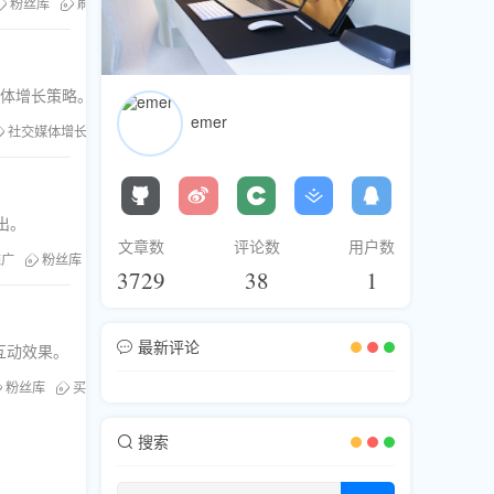
粉丝库
刷浏览
买分享
内容变现
媒体增长策略。
emer
社交媒体增长
粉丝库
买分享
出。
文章数
评论数
用户数
推广
粉丝库
买分享
3729
38
1
最新评论
互动效果。
粉丝库
买分享
TikTok热门策略
搜索