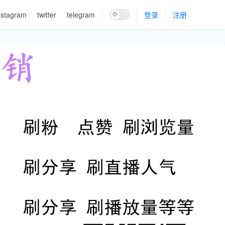
nstagram
twitter
telegram
登录
注册