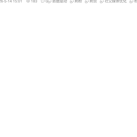
26-5-14 15:01
183
0
数据驱动
刷粉
刷赞
社交媒体优化