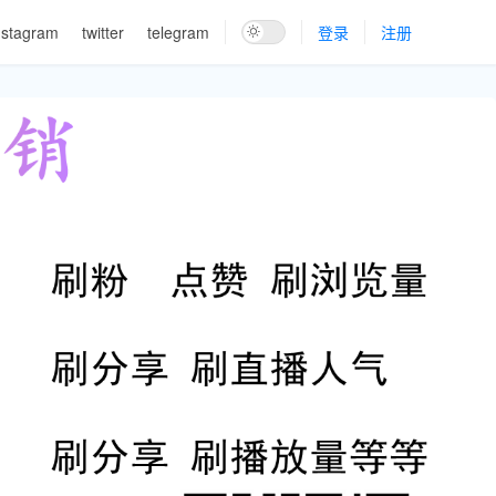
nstagram
twitter
telegram
登录
注册