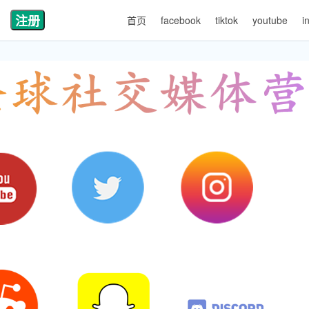
注册
首页
facebook
tiktok
youtube
i