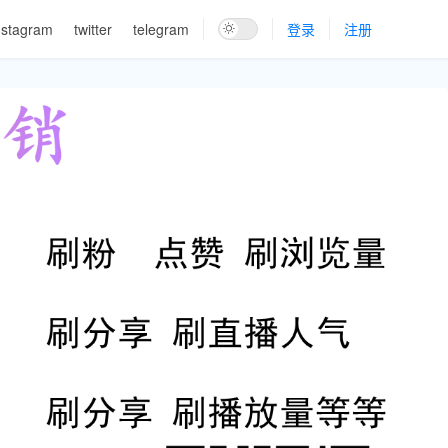
nstagram
twitter
telegram
登录
注册