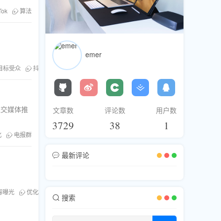
Tok
算法
emer
目标受众
抖音
涨粉
热门话题
社交媒体推
文章数
评论数
用户数
3729
38
1
化
电报群
最新评论
容曝光
优化
搜索