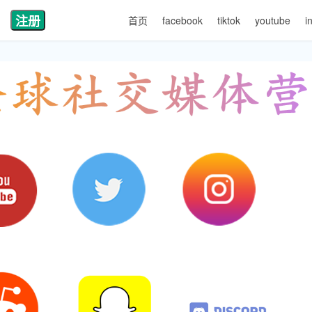
注册
首页
facebook
tiktok
youtube
i