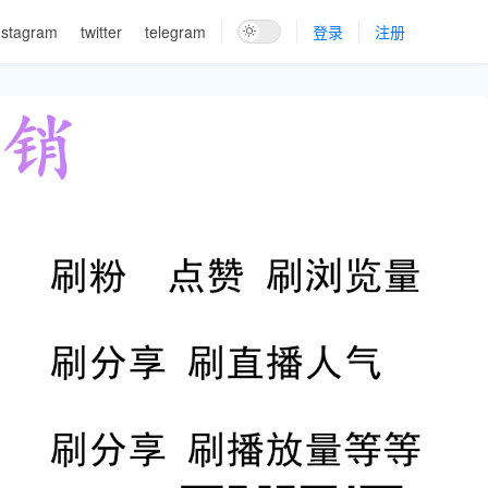
nstagram
twitter
telegram
登录
注册