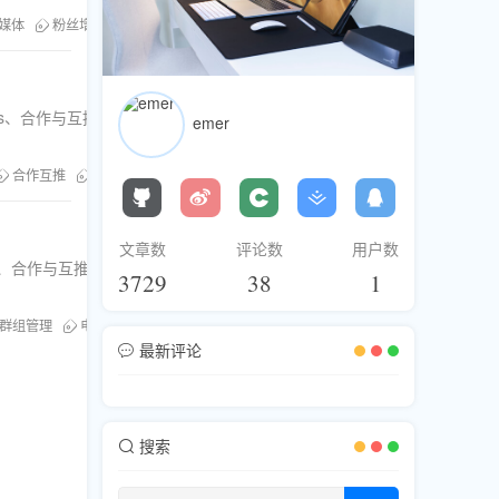
媒体
粉丝增长
合作互推
微信公众号
增粉技巧
公众号运营
ags、合作与互推、定期举办活动及保持活跃与响应等方面的
emer
合作互推
Instagram涨粉
粉丝增长策略
Hashtags使用
文章数
评论数
用户数
源、合作与互推、利用电报的群组功能和优化
3729
38
1
群组管理
电报粉丝
小预算策略
合作互推
最新评论
搜索