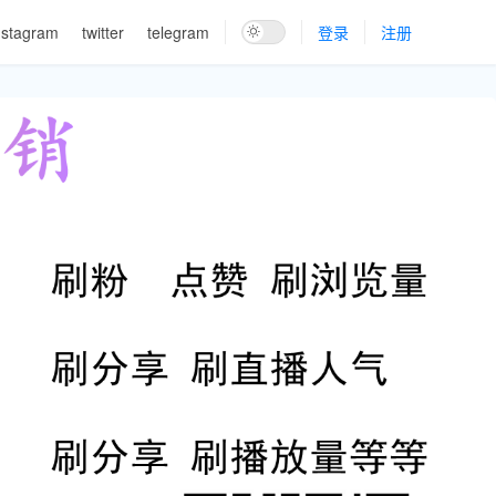
nstagram
twitter
telegram
登录
注册