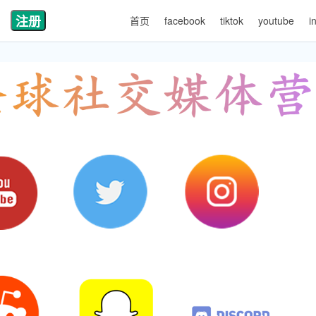
注册
首页
facebook
tiktok
youtube
i