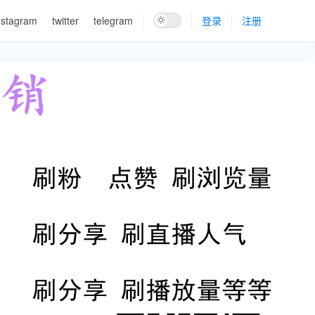
nstagram
twitter
telegram
登录
注册