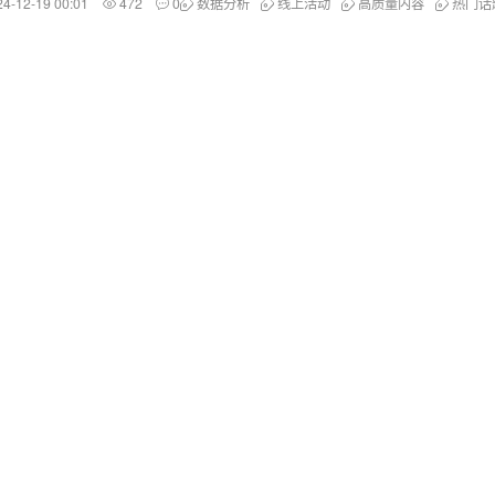
24-12-19 00:01
472
0
数据分析
线上活动
高质量内容
热门话