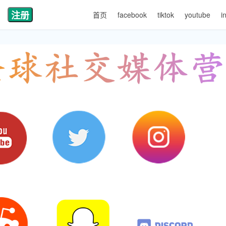
注册
首页
facebook
tiktok
youtube
i