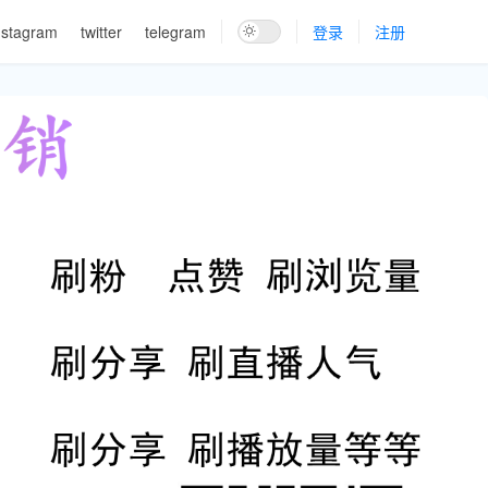
nstagram
twitter
telegram
登录
注册