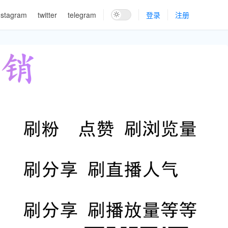
nstagram
twitter
telegram
登录
注册