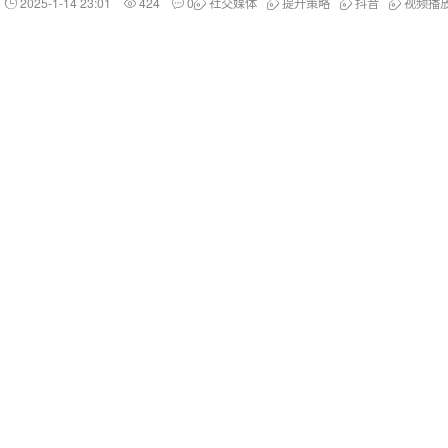
2025-1-14 23:01
424
0
社交媒体
提升策略
抖音
视频播