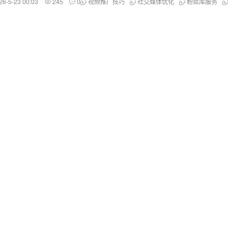
26-5-23 00:03
245
0
视频推广技巧
社交媒体优化
粉丝库服务