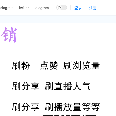
nstagram
twitter
telegram
登录
注册