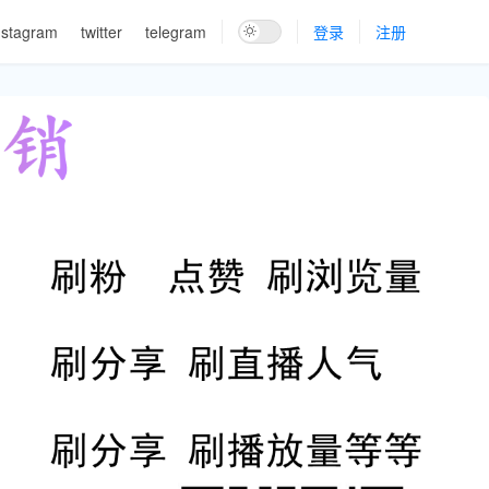
nstagram
twitter
telegram
登录
注册