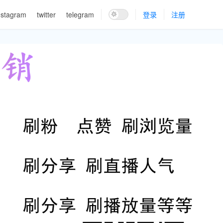
nstagram
twitter
telegram
登录
注册