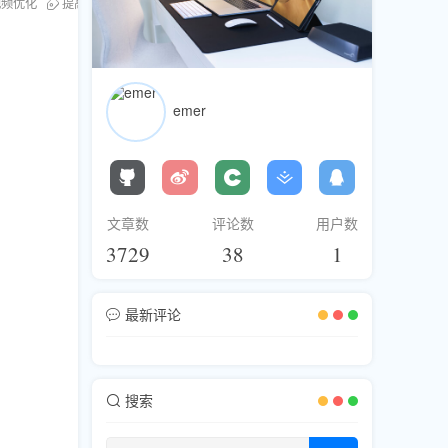
r视频优化
提高播放量
emer
文章数
评论数
用户数
3729
38
1
最新评论
搜索