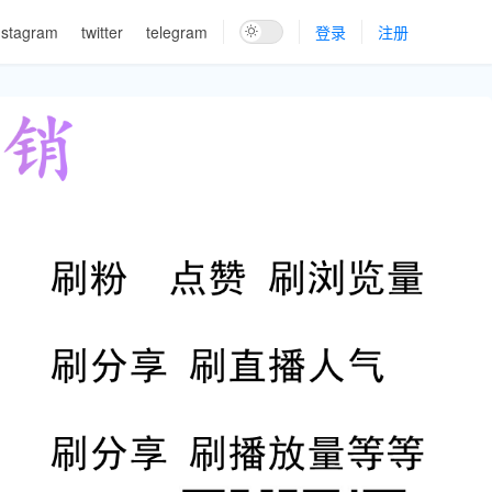
nstagram
twitter
telegram
登录
注册