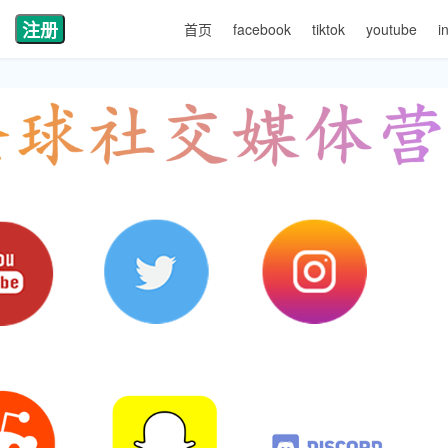
注册
首页
facebook
tiktok
youtube
i