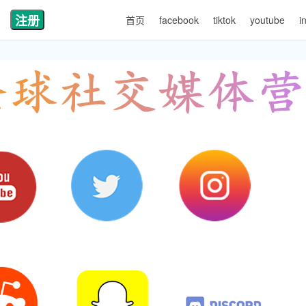
注册
首页
facebook
tiktok
youtube
i