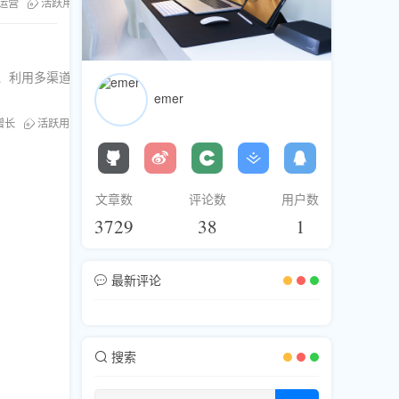
运营
活跃用户
微信群组
互动机制
社群文化
容、利用多渠道
emer
增长
活跃用户
文章数
评论数
用户数
3729
38
1
最新评论
搜索