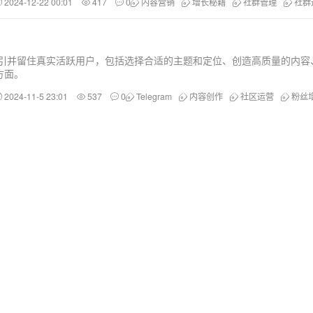
2024-12-22 00:01
417
0
内容营销
增长秘籍
社群管理
社群
地吸引并留住真实活跃用户，包括选择合适的主题和定位、创造高质量的内
方面。
2024-11-5 23:01
537
0
Telegram
内容创作
社区运营
粉丝