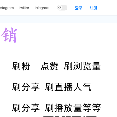
nstagram
twitter
telegram
登录
注册