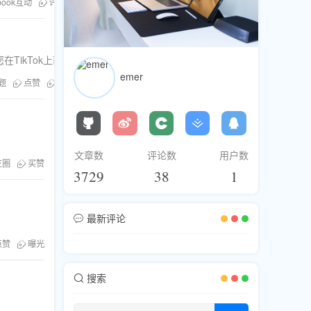
book互动
评论刷
分享
TikTok上获得更多流量和关注。
emer
题
点赞
互动率
TikTok
短视频内容
文章数
评论数
用户数
友圈
买赞
3729
38
1
最新评论
点赞
曝光
搜索