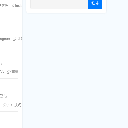
搜索
户信任
Instagram推广
tagram
评论
出。
平台
声誉
点赞。
体
推广技巧
互动
热门话题
点赞
微博