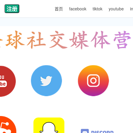
注册
首页
facebook
tiktok
youtube
i