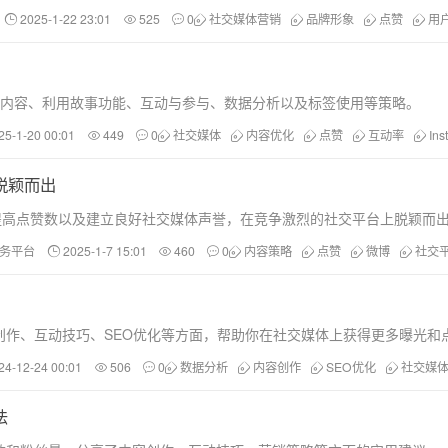
2025-1-22 23:01
525
0
社交媒体营销
品牌形象
点赞
用
括优化内容、利用故事功能、互动与参与、数据分析以及标签使用等策略。
25-1-20 00:01
449
0
社交媒体
内容优化
点赞
互动率
Ins
台脱颖而出
提高点赞数以及建立良好社交媒体声誉，在竞争激烈的社交平台上脱颖而
助服务平台
2025-1-7 15:01
460
0
内容策略
点赞
微博
社交
创作、互动技巧、SEO优化等方面，帮助你在社交媒体上获得更多曝光和
24-12-24 00:01
506
0
数据分析
内容创作
SEO优化
社交媒
法