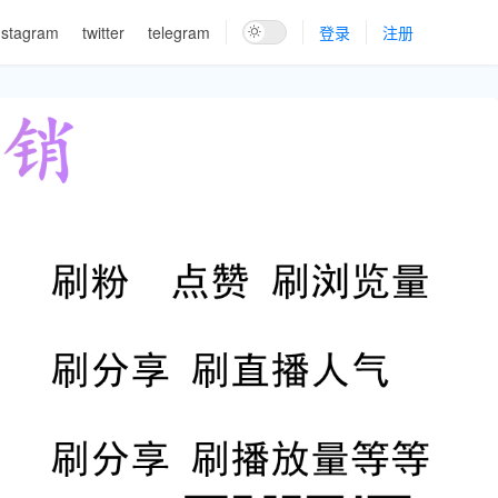
nstagram
twitter
telegram
登录
注册