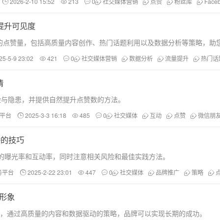
2026-2-10 15:52
213
0
社交媒体营销
点赞
粉丝库
Face
速提升可见度
容的点赞量，包括高质量内容创作、热门话题利用以及数据分析等策略，助您在
25-5-9 23:02
421
0
社交媒体营销
数据分析
流量提升
热门话
情
险与隐患，并提供自然提升点赞数的方法。
务平台
2025-3-3 16:18
485
0
社交媒体
互动
点赞
微信朋
播的技巧
的曝光率和互动率，同时注意相关风险和最佳实践方法。
服务平台
2025-2-22 23:01
447
0
社交媒体
品牌推广
策略
与形象
户信任，通过高质量的内容和数据驱动的策略，品牌可以实现长期的成功。