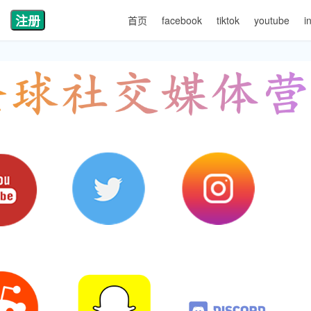
注册
首页
facebook
tiktok
youtube
i