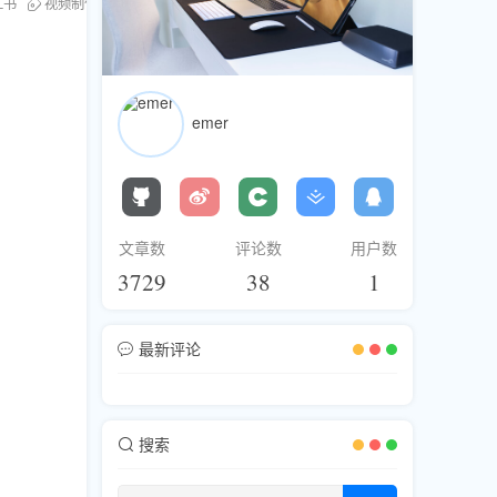
红书
视频制作
互动技巧
平台算法
点赞秘籍
最佳发布时间
标
emer
文章数
评论数
用户数
3729
38
1
最新评论
搜索