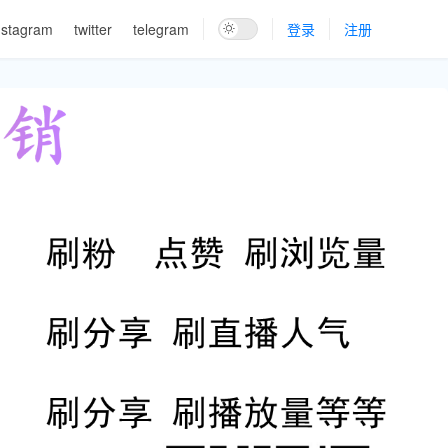
nstagram
twitter
telegram
登录
注册