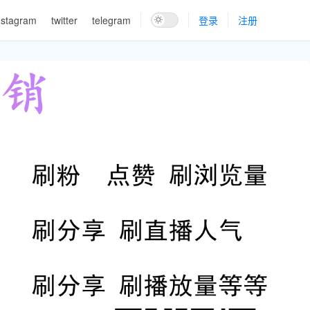
nstagram
twitter
telegram
登录
注册