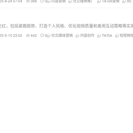
25-8-24 07:04
368
0
内容营销
社交媒体推广
TikTok营销
热
迅速走红，包括紧跟趋势、打造个人风格、优化视频质量和善用互动策略等实
25-5-10 23:02
442
0
社交媒体营销
内容创作
TikTok
短视频