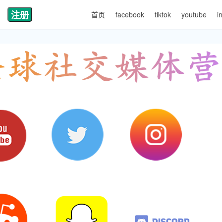
注册
首页
facebook
tiktok
youtube
i