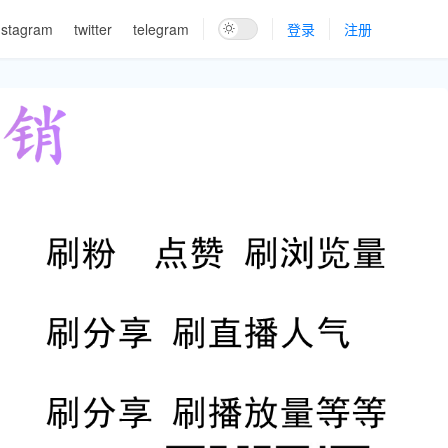
nstagram
twitter
telegram
登录
注册