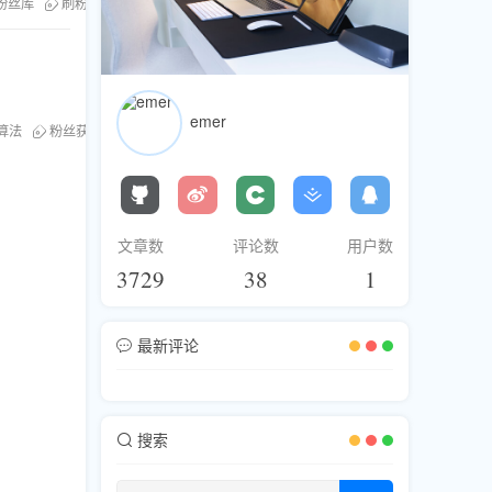
粉丝库
刷粉服务
emer
算法
粉丝获取
直播间优化
文章数
评论数
用户数
3729
38
1
最新评论
搜索