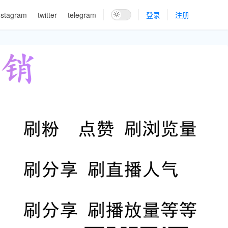
nstagram
twitter
telegram
登录
注册