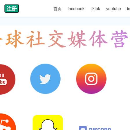
注册
首页
facebook
tiktok
youtube
i