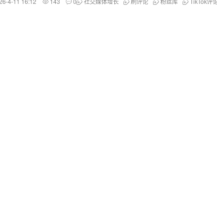
26-4-11 16:12
143
0
社交媒体增长
刷评论
粉丝库
TikTok评