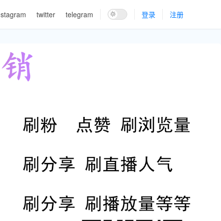
nstagram
twitter
telegram
登录
注册