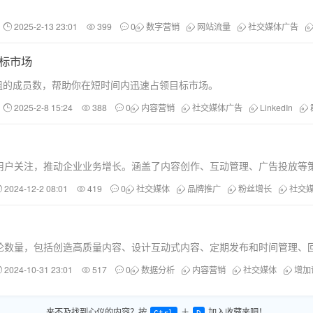
2025-2-13 23:01
399
0
数字营销
网站流量
社交媒体广告
目标市场
n群组的成员数，帮助你在短时间内迅速占领目标市场。
2025-2-8 15:24
388
0
内容营销
社交媒体广告
LinkedIn
用户关注，推动企业业务增长。涵盖了内容创作、互动管理、广告投放等
2024-12-2 08:01
419
0
社交媒体
品牌推广
粉丝增长
社交
论数量，包括创造高质量内容、设计互动式内容、定期发布和时间管理、
2024-10-31 23:01
517
0
数据分析
内容营销
社交媒体
增加
来不及找到心仪的内容？按
＋
加入收藏夹吧！
Ctrl
D