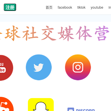
注册
首页
facebook
tiktok
youtube
i