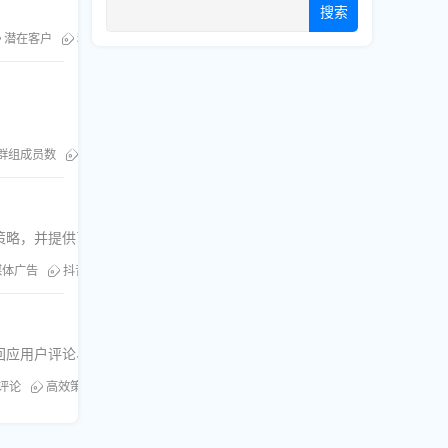
搜索
潜在客户
精准投放
群组成员数
目标市场
策略，并提供了衡量营销效果的方法。
媒体广告
抖音
微博
互动率
微信
转化率
回应用户评论、利用社交媒体广告、借助影响力者以及分析数据和优化策
评论
高效策略
互动式内容
时间管理
用户评论
社交媒体广告