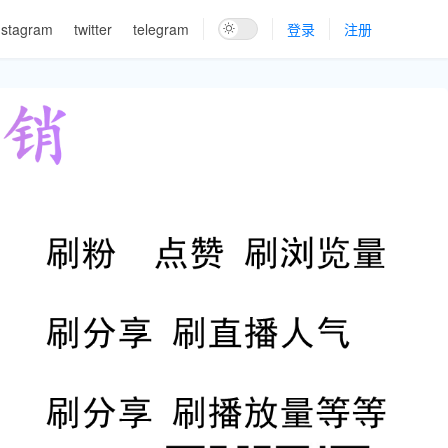
nstagram
twitter
telegram
登录
注册