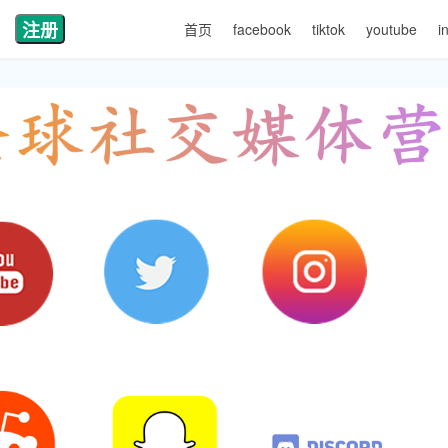
注册
首页
facebook
tiktok
youtube
i