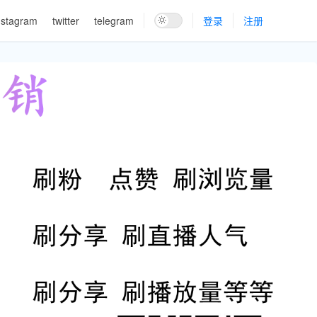
nstagram
twitter
telegram
登录
注册