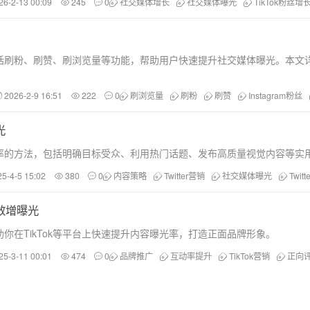
26-2-13 00:09
245
0
社交媒体增长
社交媒体曝光
TikTok粉丝增
括刷粉、刷赞、刷浏览量等功能，帮助用户快速提升社交媒体曝光。本文
2026-2-9 16:51
222
0
刷浏览量
刷粉
刷赞
Instagram粉丝
光
曝光率的方法，包括明确目标受众、利用热门话题、发布高质量视觉内容等实
25-4-5 15:02
380
0
内容策略
Twitter营销
社交媒体曝光
Twit
效增曝光
你在TikTok等平台上快速提升内容曝光率，打造正面品牌形象。
25-3-11 00:01
474
0
品牌推广
互动率提升
TikTok营销
正向