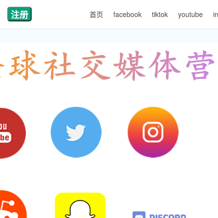
注册
首页
facebook
tiktok
youtube
i