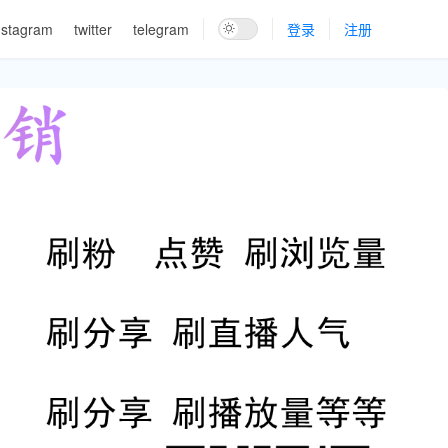
nstagram
twitter
telegram
登录
注册