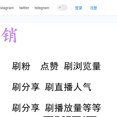
nstagram
twitter
telegram
登录
注册