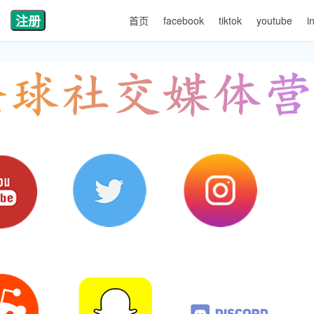
注册
首页
facebook
tiktok
youtube
i