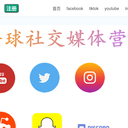
注册
首页
facebook
tiktok
youtube
i