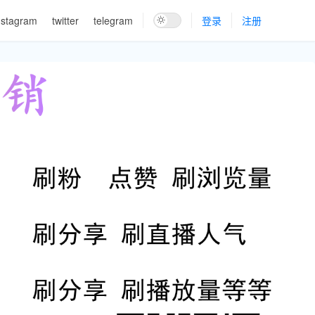
nstagram
twitter
telegram
登录
注册