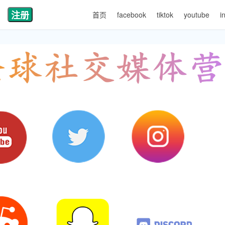
注册
首页
facebook
tiktok
youtube
i