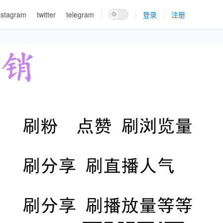
nstagram
twitter
telegram
登录
注册