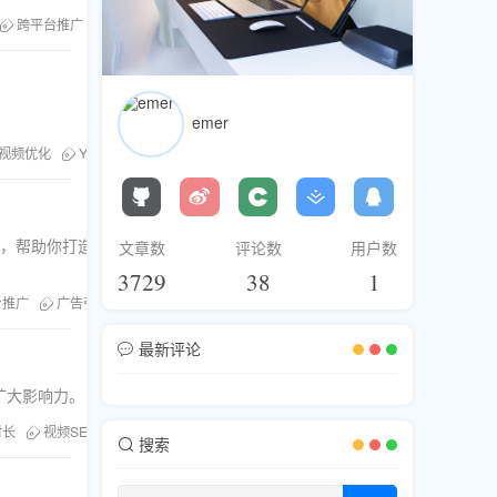
跨平台推广
互动率
emer
视频优化
YouTube粉丝
量，帮助你打造人
文章数
评论数
用户数
3729
38
1
台推广
广告引流
最新评论
扩大影响力。
时长
视频SEO优化
提升视频曝光率
搜索