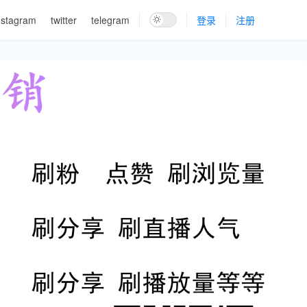
nstagram
twitter
telegram
登录
注册