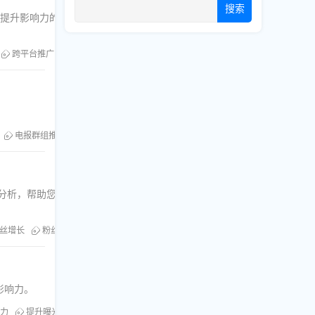
搜索
望提升影响力的运营者参
跨平台推广
粉丝库服务
电报群组推广
电报群组互动
行分析，帮助您快速实现粉丝增
m粉丝增长
粉丝库服务
社群裂变
影响力。
力
提升曝光率
YouTube订阅
粉丝库
刷订阅