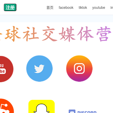
注册
首页
facebook
tiktok
youtube
i