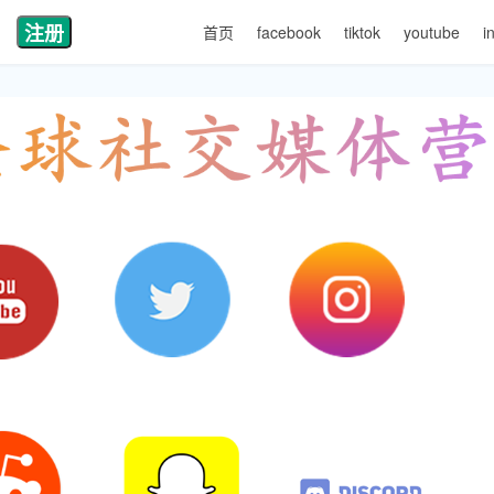
注册
首页
facebook
tiktok
youtube
i