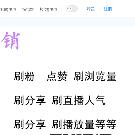
nstagram
twitter
telegram
登录
注册