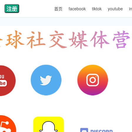
注册
首页
facebook
tiktok
youtube
i