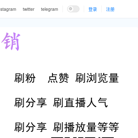
nstagram
twitter
telegram
登录
注册