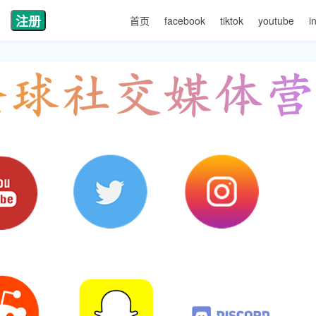
注册
首页
facebook
tiktok
youtube
i