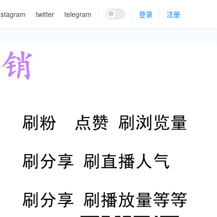
nstagram
twitter
telegram
登录
注册