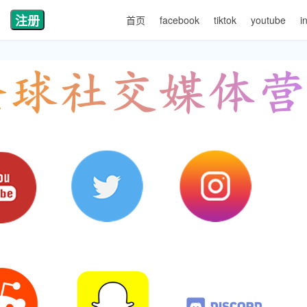
注册
首页
facebook
tiktok
youtube
i