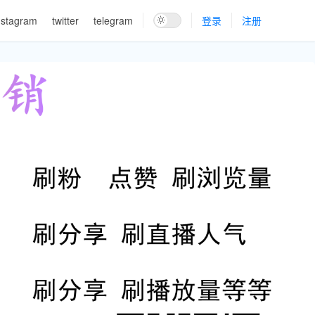
nstagram
twitter
telegram
登录
注册