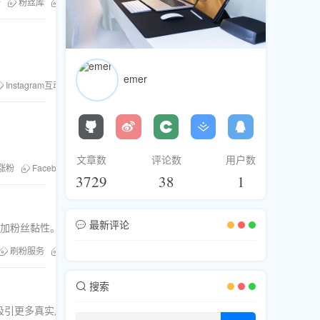
务
粉丝库
定制化点赞
emer
Instagram互动
TikTok推广
粉丝库
文章数
评论数
用户数
k涨粉
Facebook群组
YouTube推广
粉丝库
3729
38
1
最新评论
增加粉丝黏性。
刷粉服务
提升粉丝黏性
搜索
吸引更多真实用户参与互动。