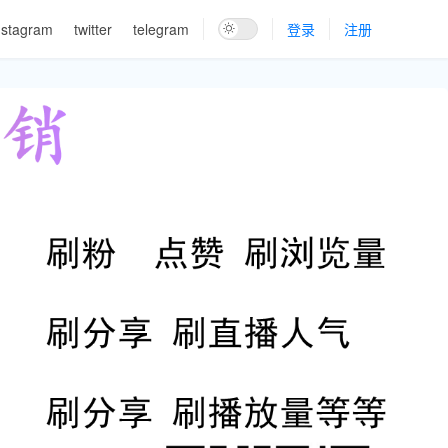
nstagram
twitter
telegram
登录
注册