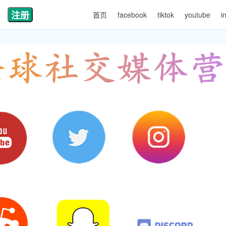
注册
首页
facebook
tiktok
youtube
i