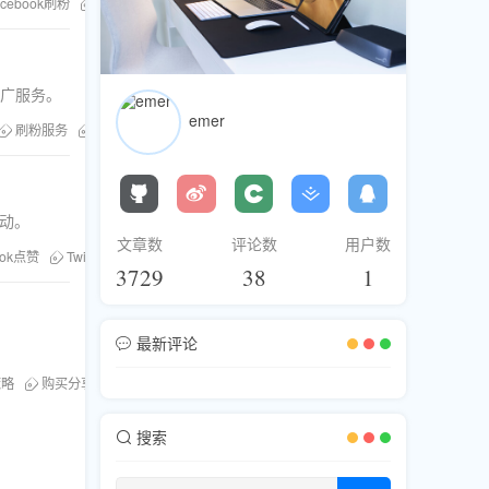
acebook刷粉
Youtube刷赞
TikTok流量
推广服务。
emer
刷粉服务
跨平台分享
互动。
文章数
评论数
用户数
ook点赞
Twitter互动
Instagram曝光
粉丝库
TikTok粉丝
YouTub
3729
38
1
最新评论
策略
购买分享
Instagram曝光
搜索