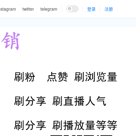
nstagram
twitter
telegram
登录
注册