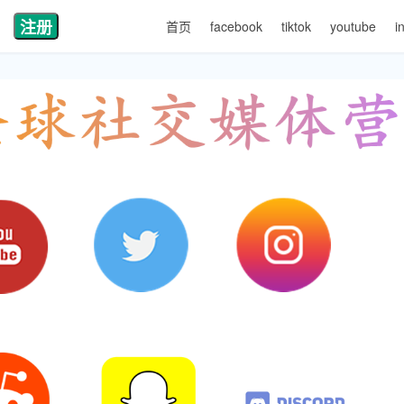
注册
首页
facebook
tiktok
youtube
i