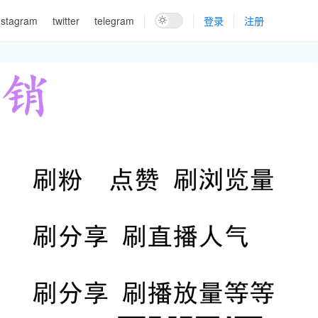
nstagram
twitter
telegram
登录
注册