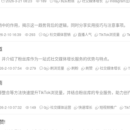
2026-3-21 08:23
189
0
购买粉丝
社交媒体增长
Instagram
销中的作用，揭示这一趋势背后的逻辑，同时分享实用技巧与注意事项。
26-2-10 16:39
293
0
社交媒体营销
直播人气
TikTok浏览量
T
道
平台，并介绍了粉丝库作为一站式社交媒体增长服务的优势与特点。
26-2-10 07:54
279
0
刷浏览量
刷粉
刷赞
社交媒体增长
南
整合等方法快速提升TikTok浏览量，并结合粉丝库的专业服务，助力创
26-2-10 07:32
149
0
社交媒体运营
快速增长
短视频推广
Ti
赞!