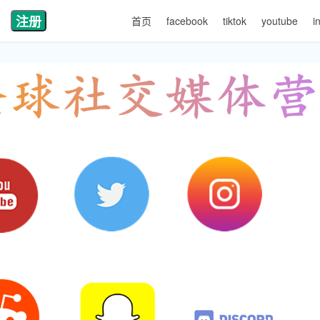
注册
首页
facebook
tiktok
youtube
i