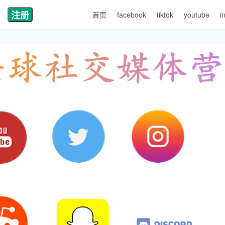
注册
首页
facebook
tiktok
youtube
i