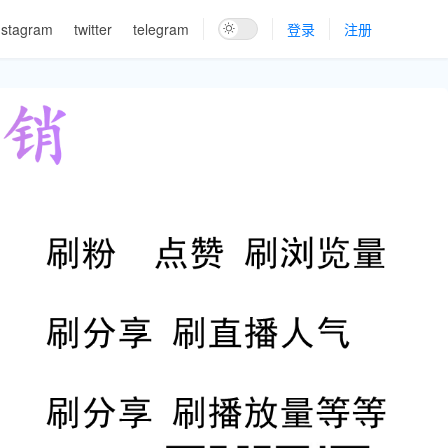
nstagram
twitter
telegram
登录
注册