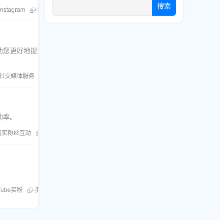
搜索
Instagram
粉丝库
Facebook
YouTube买粉
黄金法则
助您更好地提升社交媒体影
社交媒体服务
YouTube买粉
动率。
真实粉丝互动
提升账号影响力
Tube买粉
提升YouTube观看量