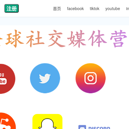
注册
首页
facebook
tiktok
youtube
i