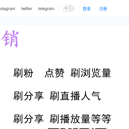
nstagram
twitter
telegram
登录
注册